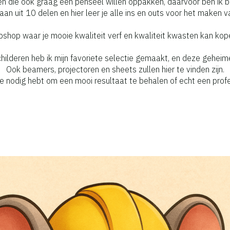
 die ook graag een penseel willen oppakken, daarvoor ben ik bez
an uit 10 delen en hier leer je alle ins en outs voor het maken va
bshop waar je mooie kwaliteit verf en kwaliteit kwasten kan kope
hilderen heb ik mijn favoriete selectie gemaakt, en deze geheimen
Ook beamers, projectoren en sheets zullen hier te vinden zijn.
e nodig hebt om een mooi resultaat te behalen of echt een prof