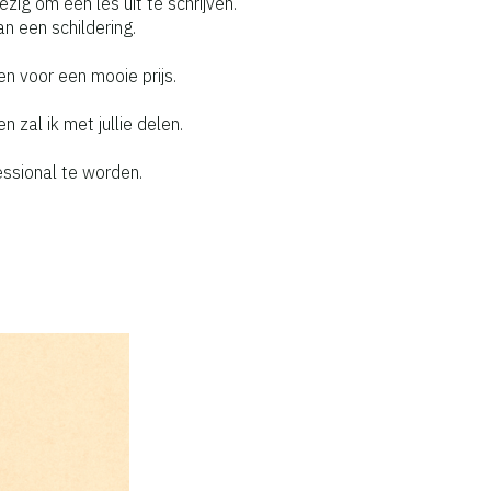
ig om een les uit te schrijven.
n een schildering.
n voor een mooie prijs.
 zal ik met jullie delen.
essional te worden.